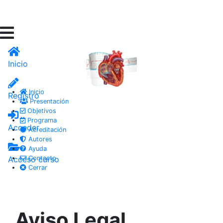
Inicio
Inicio
Registro
Presentación
Objetivos
Programa
Acceder
Acreditación
Autores
Ayuda
Acceso curso
Contacto
Cerrar
Aviso Legal