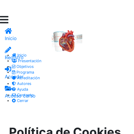
Inicio
Inicio
Registro
Presentación
Objetivos
Programa
Acceder
Acreditación
Autores
Ayuda
Acceso curso
Contacto
Cerrar
Política de Cookies