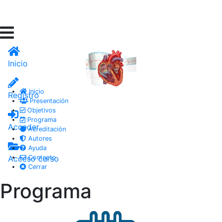
Inicio
Inicio
Registro
Presentación
Objetivos
Programa
Acceder
Acreditación
Autores
Ayuda
Acceso curso
Contacto
Cerrar
Programa